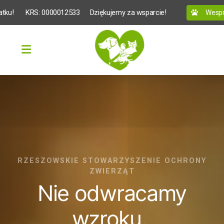
atku!
 KRS: 0000012533
Dziękujemy za wsparcie!
Wesprz
RZESZOWSKIE STOWARZYSZENIE OCHRONY
ZWIERZĄT
Nie odwracamy
wzroku.