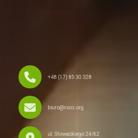
+48 (17) 85 30 328
biuro@rsoz.org
ul. Słowackiego 24/62