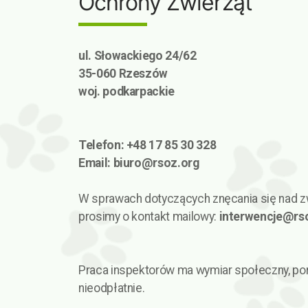
Ochrony Zwierząt
ul. Słowackiego 24/62
35-060 Rzeszów
woj. podkarpackie
Telefon: +48 17 85 30 328
Email:
biuro@rsoz.org
W sprawach dotyczących znęcania się nad z
prosimy o kontakt mailowy:
interwencje@rs
Praca inspektorów ma wymiar społeczny, po
nieodpłatnie.