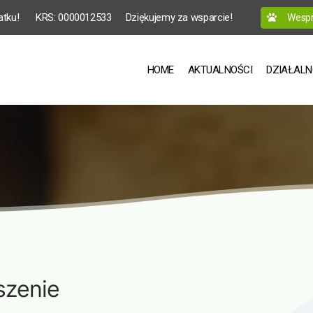
atku!
 KRS: 0000012533
Dziękujemy za wsparcie!
Wesprz
HOME
AKTUALNOŚCI
DZIAŁAL
szenie