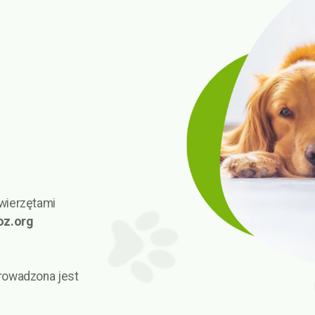
wierzętami
oz.org
rowadzona jest