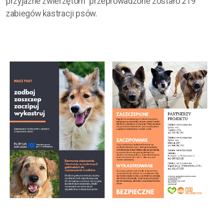
przyjazne zwierzętom" przeprowadzone zostało 219
zabiegów kastracji psów.