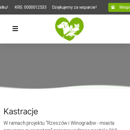
atku!
 KRS: 0000012533
Dziękujemy za wsparcie!
Wesprz
Kastracje
W ramach projektu "Rzeszów i Winogradiw - miasta